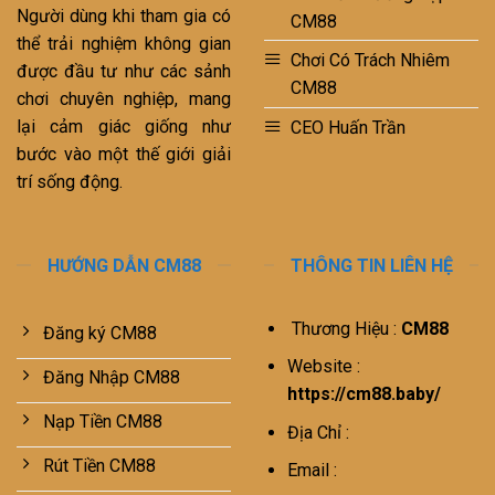
Người dùng khi tham gia có
CM88
thể trải nghiệm không gian
Chơi Có Trách Nhiêm
được đầu tư như các sảnh
CM88
chơi chuyên nghiệp, mang
lại cảm giác giống như
CEO Huấn Trần
bước vào một thế giới giải
trí sống động.
HƯỚNG DẪN CM88
THÔNG TIN LIÊN HỆ
Thương Hiệu :
CM88
Đăng ký CM88
Website :
Đăng Nhập CM88
https://cm88.baby/
Nạp Tiền CM88
Địa Chỉ :
Rút Tiền CM88
Email :