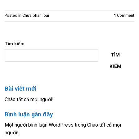
Posted in
Chưa phân loại
1
Comment
Tìm kiếm
TÌM
KIẾM
Bài viết mới
Chào tất cả mọi người!
Bình luận gần đây
Một người bình luận WordPress
trong
Chào tất cả mọi
người!