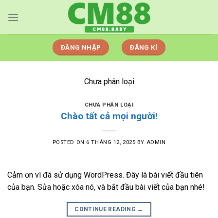
Skip
to
content
ĐĂNG NHẬP
ĐĂNG KÍ
Chưa phân loại
CHƯA PHÂN LOẠI
Chào tất cả mọi người!
POSTED ON
6 THÁNG 12, 2025
BY
ADMIN
Cảm ơn vì đã sử dụng WordPress. Đây là bài viết đầu tiên
của bạn. Sửa hoặc xóa nó, và bắt đầu bài viết của bạn nhé!
CONTINUE READING
→